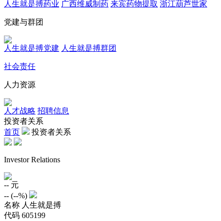
人生就是搏药业
广西维威制药
来宾药物提取
浙江葫芦世家
党建与群团
人生就是搏党建
人生就是搏群团
社会责任
人力资源
人才战略
招聘信息
投资者关系
首页
投资者关系
Investor Relations
--
元
--
(
--%
)
名称
人生就是搏
代码
605199